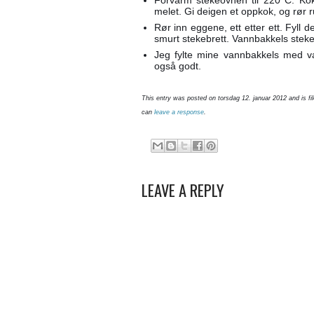
melet. Gi deigen et oppkok, og rør run
Rør inn eggene, ett etter ett. Fyll 
smurt stekebrett. Vannbakkels stekes
Jeg fylte mine vannbakkels med v
også godt.
This entry was posted on torsdag 12. januar 2012 and is fi
can
leave a response
.
LEAVE A REPLY