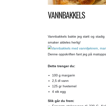
VANNBAKKELS
Vannbakkels bakte jeg støtt og stadig n
smaker aldeles herlig!
Denne oppskriften fant jeg på matoppskr
Dette trenger du:
100 g margarin
2,5 dl vann
125 gr hvetemel
4 stk egg
Slik går du frem:
Forvarm stekeovnen til 220 C. Ko