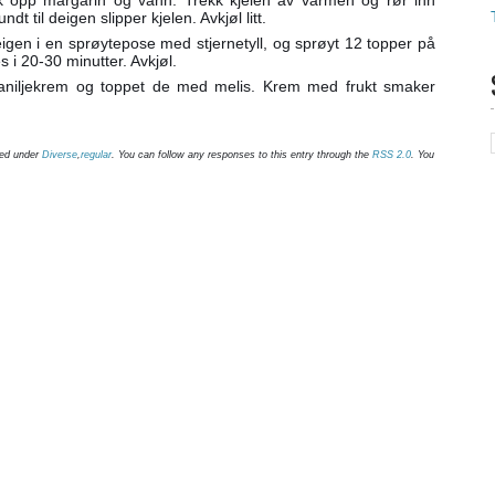
dt til deigen slipper kjelen. Avkjøl litt.
deigen i en sprøytepose med stjernetyll, og sprøyt 12 topper på
 i 20-30 minutter. Avkjøl.
aniljekrem og toppet de med melis. Krem med frukt smaker
led under
Diverse
,
regular
. You can follow any responses to this entry through the
RSS 2.0
. You