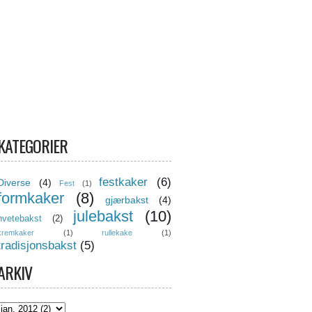
KATEGORIER
festkaker
(6)
Diverse
(4)
Fest
(1)
formkaker
(8)
gjærbakst
(4)
julebakst
(10)
hvetebakst
(2)
kremkaker
(1)
rullekake
(1)
tradisjonsbakst
(5)
ARKIV