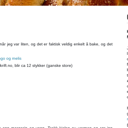
år jeg var liten, og det er faktisk veldig enkelt å bake, og det
ift.no, blir ca 12 stykker (ganske store)
k opp margarin og vann. Trekk kjelen av varmen og rør inn