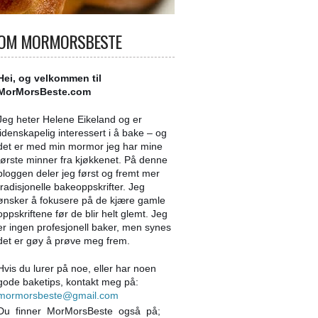
OM MORMORSBESTE
Hei, og velkommen til
MorMorsBeste.com
Jeg heter Helene Eikeland og er
lidenskapelig interessert i å bake – og
det er med min mormor jeg har mine
første minner fra kjøkkenet. På denne
bloggen deler jeg først og fremt mer
tradisjonelle bakeoppskrifter. Jeg
ønsker å fokusere på de kjære gamle
oppskriftene før de blir helt glemt. Jeg
er ingen profesjonell baker, men synes
det er gøy å prøve meg frem.
Hvis du lurer på noe, eller har noen
gode baketips, kontakt meg på:
mormorsbeste@gmail.com
Du finner MorMorsBeste også på;