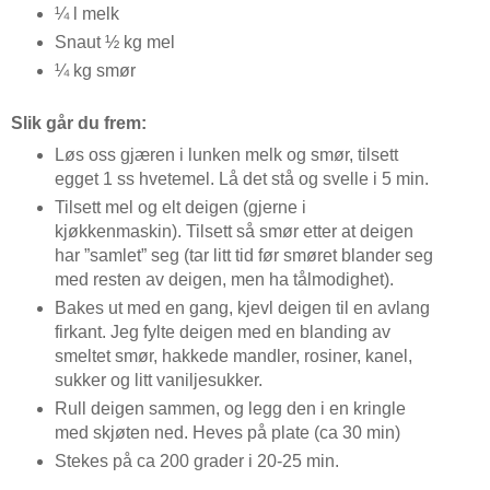
¼ l melk
Snaut ½ kg mel
¼ kg smør
Slik går du frem:
Løs oss gjæren i lunken melk og smør, tilsett
egget 1 ss hvetemel. Lå det stå og svelle i 5 min.
Tilsett mel og elt deigen (gjerne i
kjøkkenmaskin). Tilsett så smør etter at deigen
har ”samlet” seg (tar litt tid før smøret blander seg
med resten av deigen, men ha tålmodighet).
Bakes ut med en gang, kjevl deigen til en avlang
firkant. Jeg fylte deigen med en blanding av
smeltet smør, hakkede mandler, rosiner, kanel,
sukker og litt vaniljesukker.
Rull deigen sammen, og legg den i en kringle
med skjøten ned. Heves på plate (ca 30 min)
Stekes på ca 200 grader i 20-25 min.