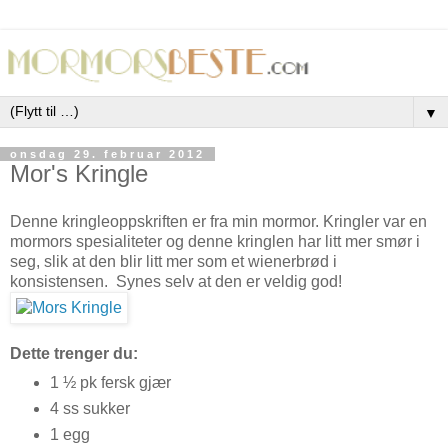
▼
onsdag 29. februar 2012
Mor's Kringle
Denne kringleoppskriften er fra min mormor. Kringler var en
mormors spesialiteter og denne kringlen har litt mer smør i
seg, slik at den blir litt mer som et wienerbrød i
konsistensen. Synes selv at den er veldig god!
Dette trenger du:
1 ½ pk fersk gjær
4 ss sukker
1 egg