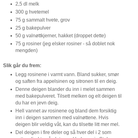
2,5 dl melk
300 g hvetemel
75 g sammalt hvete, grov
25 g bakepulver
50 g valnøttkjerner, hakket (droppet dette)
75 g rosiner (jeg elsker rosiner - så doblet nok
mengden)
Slik går du frem:
Legg rosinene i varmt vann. Bland sukker, smør
og saften fra appelsinen og sitronen til en deig.
Denne deigen blander du inn i melet sammen
med bakepulveret. Tilsett melken og elt deigen til
du har en jevn deig.
Hell vannet av rosinene og bland dem forsiktig
inn i deigen sammen med valnøttene. Hvis
deigen blir veldig våt, kan du tilsette litt mer mel.
Del deigen i fire deler og så hver del i 2 som