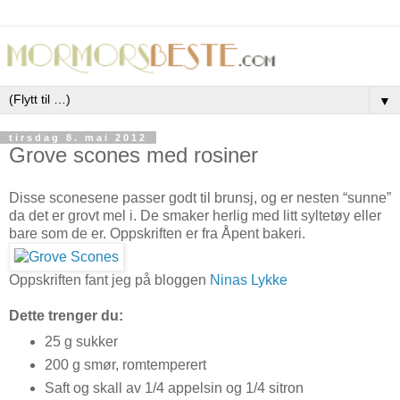
▼
tirsdag 8. mai 2012
Grove scones med rosiner
Disse sconesene passer godt til brunsj, og er nesten “sunne”
da det er grovt mel i. De smaker herlig med litt syltetøy eller
bare som de er. Oppskriften er fra Åpent bakeri.
Oppskriften fant jeg på bloggen
Ninas Lykke
Dette trenger du:
25 g sukker
200 g smør, romtemperert
Saft og skall av 1/4 appelsin og 1/4 sitron